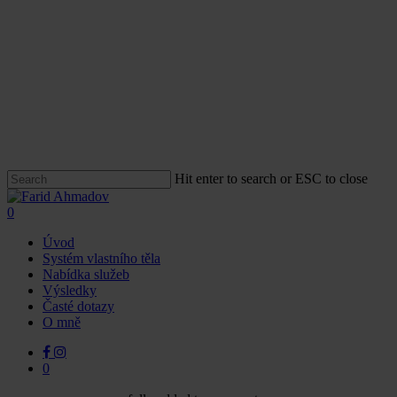
Clo
Me
Skip
to
Hit enter to search or ESC to close
main
Close
content
Search
0
Menu
Úvod
Systém vlastního těla
Nabídka služeb
Výsledky
Časté dotazy
O mně
facebook
instagram
0