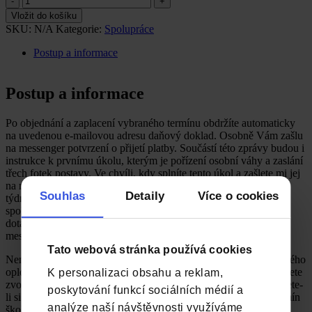
termín
Vložit do košíku
spolupráce
SKU:
N/A
Kategorie:
Spolupráce
quantity
Postup a informace
Postup a informace
Po objednání a zaplacení vybraného termínu obdržíte automaticky
na uvedenou e-mailovou adresu daňový doklad. Osobně Vám zašlu
na messenger potvrzení o přijetí platby. Součástí této zprávy budou i
instrukce k prvnímu úkolu, kterým je pořízení osobní váhy a zaslání
třech fotek postavy. Ve chvíli, kdy splníte tento úkol a zašlete mi jej
na messenger, určíme termín školení, na které je čekací doba 5-6
Souhlas
Detaily
Více o cookies
týdnů. Bezprostředně po tomto školení začíná běžet doba naší
spolupráce. Školení je v délce cca 5-6 hodin čistého času (bez
dotazů) a probíhá formou skupinového audiorozhovoru na
messengeru.
Tato webová stránka používá cookies
Nemůžete-li z vážných důvodů (operace, plánovaný termín umělého
oplodnění, svatba apod.) čekat 5-6 týdnů na úvodní školení, můžete
K personalizaci obsahu a reklam,
zvolit prioritní čekací dobu, která je zpoplatněna 1000Kč. Vyberete-
poskytování funkcí sociálních médií a
li si prioritní čekací dobu, budete zapsáni na nejbližší možný termín
analýze naší návštěvnosti využíváme
školení. Příplatek za prioritní čekací dobu je nevratný.