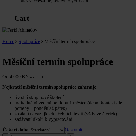
was successfully added to your cart.
Cart
Home
Spolupráce
Měsíční termín spolupráce
Měsíční termín spolupráce
Od
4 000
Kč
bez DPH
Nejkratší měsíční termín spolupráce zahrnuje:
úvodní skupinové školení
individuální vedení po dobu 1 měsíce (denní kontakt dle
potřeby – pondělí až pátek)
zasílání navazujících učebních textů (vždy ve čtvrtek)
zadávání úkolů k vypracování
Čekací doba
Odstranit
Měsíční