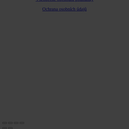
Ochrana osobních údajů
Úvod
Systém vlastního těla
Nabídka služeb
Výsledky
Časté dotazy
O mně